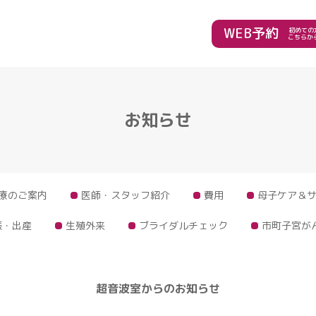
WEB予約
初めての
こちらか
お知らせ
療のご案内
医師・スタッフ紹介
費用
母子ケア＆
娠・出産
生殖外来
ブライダルチェック
市町子宮が
超音波室からのお知らせ